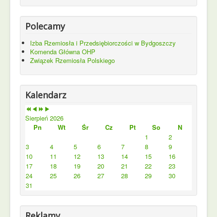
Polecamy
Izba Rzemiosła i Przedsiębiorczości w Bydgoszczy
Komenda Główna OHP
Związek Rzemiosła Polskiego
Kalendarz
Sierpień 2026
Pn
Wt
Śr
Cz
Pt
So
N
1
2
3
4
5
6
7
8
9
10
11
12
13
14
15
16
17
18
19
20
21
22
23
24
25
26
27
28
29
30
31
Reklamy