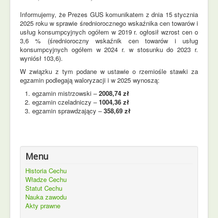
Informujemy, że Prezes GUS komunikatem z dnia 15 stycznia
2025 roku w sprawie średniorocznego wskaźnika cen towarów i
usług konsumpcyjnych ogółem w 2019 r. ogłosił wzrost cen o
3,6 % (średnioroczny wskaźnik cen towarów i usług
konsumpcyjnych ogółem w 2024 r. w stosunku do 2023 r.
wyniósł 103,6).
W związku z tym podane w ustawie o rzemiośle stawki za
egzamin podlegają waloryzacji i w 2025 wynoszą:
egzamin mistrzowski –
2008,74 zł
egzamin czeladniczy –
1004,36 zł
egzamin sprawdzający –
358,69 zł
Menu
Historia Cechu
Władze Cechu
Statut Cechu
Nauka zawodu
Akty prawne