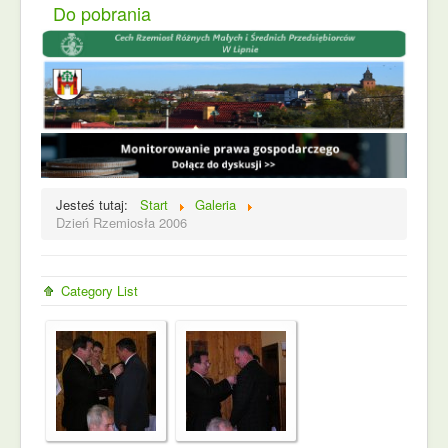
Do pobrania
Jesteś tutaj:
Start
Galeria
Dzień Rzemiosła 2006
Category List