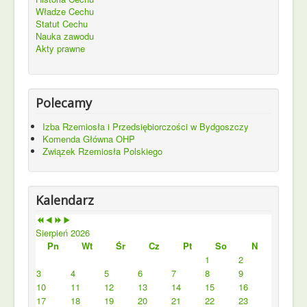
Władze Cechu
Statut Cechu
Nauka zawodu
Akty prawne
Polecamy
Izba Rzemiosła i Przedsiębiorczości w Bydgoszczy
Komenda Główna OHP
Związek Rzemiosła Polskiego
Kalendarz
Sierpień 2026
Pn
Wt
Śr
Cz
Pt
So
N
1
2
3
4
5
6
7
8
9
10
11
12
13
14
15
16
17
18
19
20
21
22
23