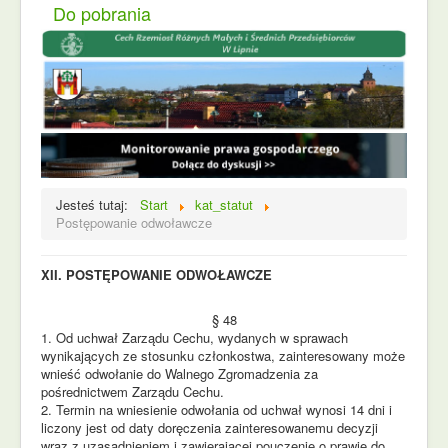
Do pobrania
Jesteś tutaj:
Start
kat_statut
Postępowanie odwoławcze
XII. POSTĘPOWANIE ODWOŁAWCZE
§ 48
1. Od uchwał Zarządu Cechu, wydanych w sprawach
wynikających ze stosunku członkostwa, zainteresowany może
wnieść odwołanie do Walnego Zgromadzenia za
pośrednictwem Zarządu Cechu.
2. Termin na wniesienie odwołania od uchwał wynosi 14 dni i
liczony jest od daty doręczenia zainteresowanemu decyzji
wraz z uzasadnieniem i zawierającej pouczenie o prawie do