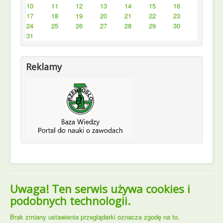
10
11
12
13
14
15
16
17
18
19
20
21
22
23
24
25
26
27
28
29
30
31
Reklamy
Uwaga! Ten serwis używa cookies i
podobnych technologii.
Brak zmiany ustawienia przeglądarki oznacza zgodę na to.