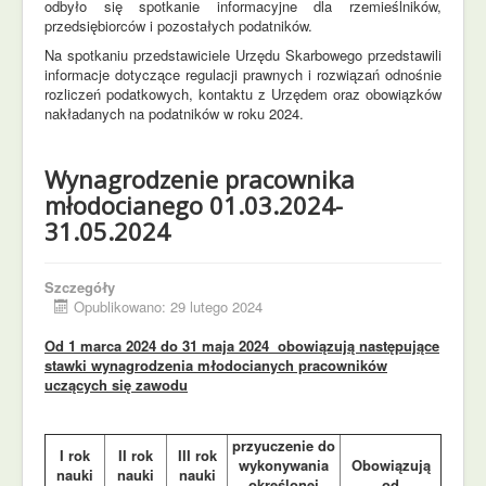
odbyło się spotkanie informacyjne dla rzemieślników,
przedsiębiorców i pozostałych podatników.
Na spotkaniu przedstawiciele Urzędu Skarbowego przedstawili
informacje dotyczące regulacji prawnych i rozwiązań odnośnie
rozliczeń podatkowych, kontaktu z Urzędem oraz obowiązków
nakładanych na podatników w roku 2024.
Wynagrodzenie pracownika
młodocianego 01.03.2024-
31.05.2024
Szczegóły
Opublikowano: 29 lutego 2024
Od 1 marca 2024 do 31 maja 2024 obowiązują następujące
stawki wynagrodzenia młodocianych pracowników
uczących się zawodu
przyuczenie do
I rok
II rok
III rok
wykonywania
Obowiązują
nauki
nauki
nauki
określonej
od