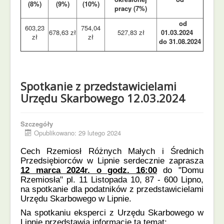
(8%)
(9%)
(10%)
pracy (7%)
od
603,23
754,04
678,63 zł
527,83 zł
01.03.2024
zł
zł
do 31.08.2024
Spotkanie z przedstawicielami
Urzędu Skarbowego 12.03.2024
Szczegóły
Opublikowano: 29 lutego 2024
Cech Rzemiosł Różnych Małych i Średnich
Przedsiębiorców w Lipnie serdecznie zaprasza
12
marca 2024r. o godz. 16:00
do "Domu
Rzemiosła" pl. 11 Listopada 10, 87 - 600 Lipno,
na spotkanie dla podatników z przedstawicielami
Urzędu Skarbowego w Lipnie.
Na spotkaniu eksperci z Urzędu Skarbowego w
Lipnie przedstawią informację ta temat: