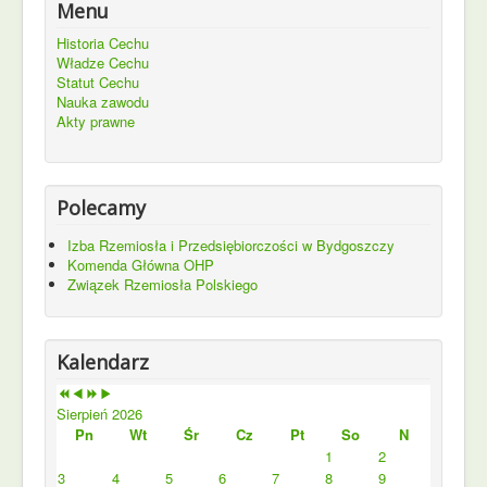
Menu
Historia Cechu
Władze Cechu
Statut Cechu
Nauka zawodu
Akty prawne
Polecamy
Izba Rzemiosła i Przedsiębiorczości w Bydgoszczy
Komenda Główna OHP
Związek Rzemiosła Polskiego
Kalendarz
Sierpień 2026
Pn
Wt
Śr
Cz
Pt
So
N
1
2
3
4
5
6
7
8
9