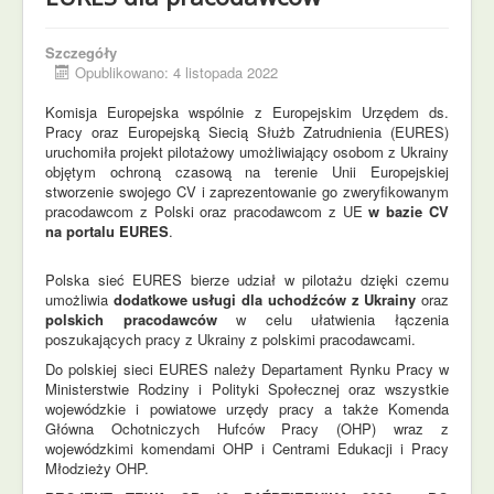
Szczegóły
Opublikowano: 4 listopada 2022
Komisja Europejska wspólnie z Europejskim Urzędem ds.
Pracy oraz Europejską Siecią Służb Zatrudnienia (EURES)
uruchomiła projekt pilotażowy umożliwiający osobom z Ukrainy
objętym ochroną czasową na terenie Unii Europejskiej
stworzenie swojego CV i zaprezentowanie go zweryfikowanym
pracodawcom z Polski oraz pracodawcom z UE
w bazie CV
na portalu EURES
.
Polska sieć EURES bierze udział w pilotażu dzięki czemu
umożliwia
dodatkowe usługi dla uchodźców z Ukrainy
oraz
polskich pracodawców
w celu ułatwienia łączenia
poszukających pracy z Ukrainy z polskimi pracodawcami.
Do polskiej sieci EURES należy Departament Rynku Pracy w
Ministerstwie Rodziny i Polityki Społecznej oraz wszystkie
wojewódzkie i powiatowe urzędy pracy a także Komenda
Główna Ochotniczych Hufców Pracy (OHP) wraz z
wojewódzkimi komendami OHP i Centrami Edukacji i Pracy
Młodzieży OHP.