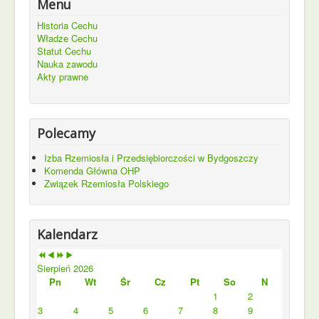
Menu
Historia Cechu
Władze Cechu
Statut Cechu
Nauka zawodu
Akty prawne
Polecamy
Izba Rzemiosła i Przedsiębiorczości w Bydgoszczy
Komenda Główna OHP
Związek Rzemiosła Polskiego
Kalendarz
Sierpień 2026
Pn
Wt
Śr
Cz
Pt
So
N
1
2
3
4
5
6
7
8
9