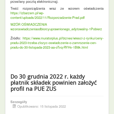
przesłany pocztą elektroniczną).
Treść rozporządzenia wraz ze wzorem oświadczenia
https://izbarzem.pl/wp-
content/uploads/2022/11/Rozporzadzenie-Prad.pdf
WZÓR OŚWIADCZENIA
wzoroswiadczeniaodbiorcyuprawnionego_edytowalny-1
Pobierz
Źródło:
https://www.muratorplus.pl/biznes/wiesci-z-rynku/ceny-
pradu-2023-trzeba-zlozyc-oswiadczenie-o-zamrozenie-cen-
pradu-do-30-listopada-2023-aa-oTvq-RYHv-1B8k.html
Do 30 grudnia 2022 r. każdy
płatnik składek powinien założyć
profil na PUE ZUS
Szczegóły
Opublikowano: 15 listopada 2022