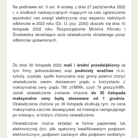
Na podstawie art. 5 ust. 8 ustawy z dnia 27 października 2022
r. o środkach nadzwyczajnych mających na celu ograniczenie
wysokości cen energii elektrycznej oraz wsparciu niektórych
odbiorców w 2023 roku (Dz. U. poz. 2243) ukazało się dnia 10
listopada 2022 roku Rozporządzenie Ministra Klimatu i
Środowiska określające wzór oświadczenia składanego przez
odbiorców uprawnionych.
Do dnia 30 listopada 2022
mali i średni przedsiębiorcy
(w
tym firmy jednoosobowe) oraz
podmioty wrażliwe
m.in.
szkoły, szpitale, spółki komunalne oraz gminy powinni złożyć
oświadczenie swoim dostawcom prądu o korzystaniu z
maksymalnej ceny prądu 785 zł/MWh, czyli 79 groszy/kWh.
Jeżeli oświadczenie zostanie złożone
do 30 listopada
maksymalne ceny będą stosowane od 1 grudnia
.
Oświadczenia złożone po 30 listopada skutkują tym, że cena
maksymalna zacznie obowiązywać od miesiąca następującego
po miesiącu, w którym złożono oświadczenie.
Oświadczenie można składać w formie papierowej lub
elektronicznej (tzn. plik opatrzony kwalifikowanym podpisem
elektronicznym, podpisem zaufanym albo podpisem osobistym