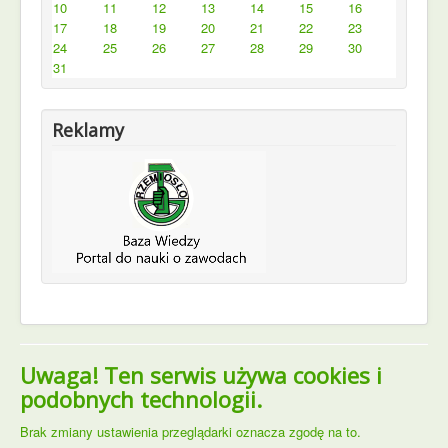
10
11
12
13
14
15
16
17
18
19
20
21
22
23
24
25
26
27
28
29
30
31
Reklamy
Uwaga! Ten serwis używa cookies i
podobnych technologii.
Brak zmiany ustawienia przeglądarki oznacza zgodę na to.