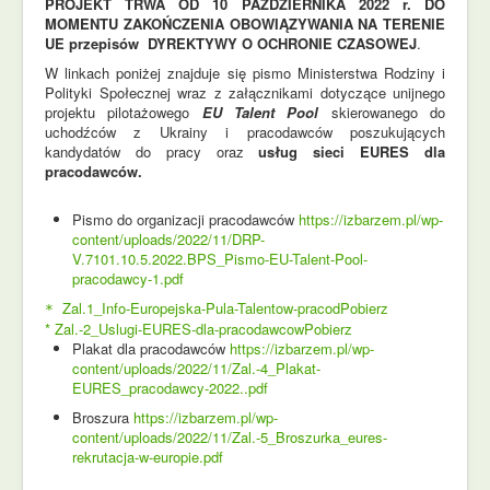
PROJEKT TRWA OD 10 PAŹDZIERNIKA 2022 r. DO
MOMENTU ZAKOŃCZENIA OBOWIĄZYWANIA NA TERENIE
UE przepisów DYREKTYWY O OCHRONIE CZASOWEJ
.
W linkach poniżej znajduje się pismo Ministerstwa Rodziny i
Polityki Społecznej wraz z załącznikami dotyczące unijnego
projektu pilotażowego
EU Talent Pool
skierowanego do
uchodźców z Ukrainy i pracodawców poszukujących
kandydatów do pracy oraz
usług sieci EURES dla
pracodawców.
Pismo do organizacji pracodawców
https://izbarzem.pl/wp-
content/uploads/2022/11/DRP-
V.7101.10.5.2022.BPS_Pismo-EU-Talent-Pool-
pracodawcy-1.pdf
Zal.1_Info-Europejska-Pula-Talentow-pracod
Pobierz
*
* Zal.-2_Uslugi-EURES-dla-pracodawcow
Pobierz
Plakat dla pracodawców
https://izbarzem.pl/wp-
content/uploads/2022/11/Zal.-4_Plakat-
EURES_pracodawcy-2022..pdf
Broszura
https://izbarzem.pl/wp-
content/uploads/2022/11/Zal.-5_Broszurka_eures-
rekrutacja-w-europie.pdf