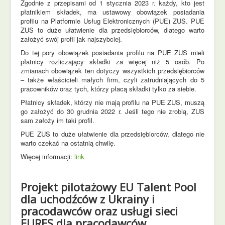
Zgodnie z przepisami od 1 stycznia 2023 r. każdy, kto jest
płatnikiem składek, ma ustawowy obowiązek posiadania
profilu na Platformie Usług Elektronicznych (PUE) ZUS. PUE
ZUS to duże ułatwienie dla przedsiębiorców, dlatego warto
założyć swój profil jak najszybciej.
Do tej pory obowiązek posiadania profilu na PUE ZUS mieli
płatnicy rozliczający składki za więcej niż 5 osób. Po
zmianach obowiązek ten dotyczy wszystkich przedsiębiorców
– także właścicieli małych firm, czyli zatrudniających do 5
pracowników oraz tych, którzy płacą składki tylko za siebie.
Płatnicy składek, którzy nie mają profilu na PUE ZUS, muszą
go założyć do 30 grudnia 2022 r. Jeśli tego nie zrobią, ZUS
sam założy im taki profil.
PUE ZUS to duże ułatwienie dla przedsiębiorców, dlatego nie
warto czekać na ostatnią chwilę.
Więcej informacji:
link
Projekt pilotażowy EU Talent Pool
dla uchodźców z Ukrainy i
pracodawców oraz usługi sieci
EURES dla pracodawców